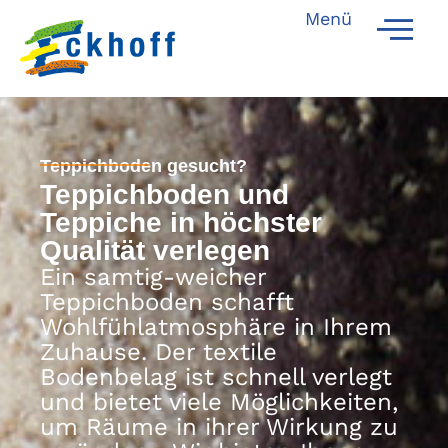
Menü
Teppichboden gesucht?
Teppichboden und
Teppiche in höchster
Qualität‎ verlegen
Ein samtig-weicher
Teppichboden schafft
Wohlfühlatmosphäre in Ihrem
Zuhause. Der textile
Bodenbelag ist schnell verlegt
und bietet viele Möglichkeiten,
um Räume in ihrer Wirkung zu