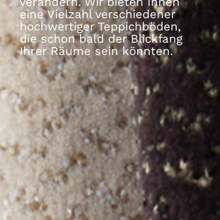
verändern. Wir bieten Ihnen
eine Vielzahl verschiedener
hochwertiger Teppichböden,
die schon bald der Blickfang
Ihrer Räume sein könnten.