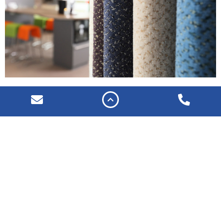
Stepp by stepp
Teppichboden und Teppich
verlegen
Große Gestaltungsbandbreite an
Teppichboden dank großer Farb- und
Mustervielfalt, Material aus Synthetik oder